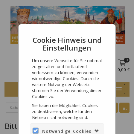
Cookie Hinweis und
Einstellungen
0
Um unsere Webseite für Sie optimal
zu gestalten und fortlaufend
DE
Anmelden
0,00 €
verbessern zu können, verwenden
wir notwendige Cookies. Durch die
weitere Nutzung der Webseite
Toggle
stimmen Sie der Verwendung dieser
navigat
Cookies zu.
Sie haben die Möglichkeit Cookies
A+
A-
zu deaktivieren, welche für den
Betrieb nicht notwendig sind.
Bitte melden Sie sich an
Notwendige Cookies