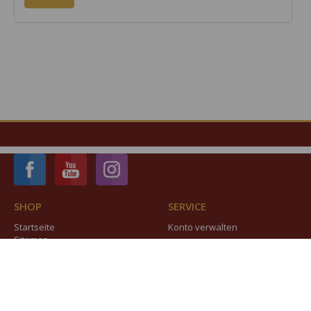
SHOP
SERVICE
Startseite
Konto verwalten
Sitemap
INFORMATION
Vereinigte Domstifter
Impressum
Datenschutz
Cookie-Verwendung
AGB