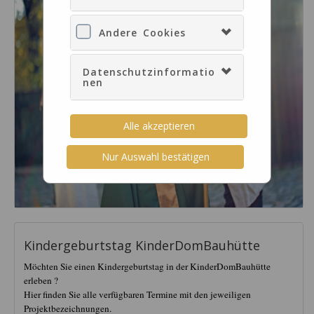
Andere Cookies
Datenschutzinformatio
nen
Alle akzeptieren
Nur Auswahl bestätigen
Kindergeburtstag KinderDomBauhütte
Möchten Sie einen Kindergeburtstag in der KinderDomBauhütte
erleben ?
Hier finden Sie alle verfügbaren Termine mit den jeweiligen
Projektbezeichnungen.