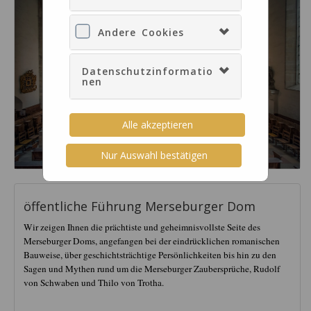
Andere Cookies
Datenschutzinformatio
nen
Alle akzeptieren
Nur Auswahl bestätigen
öffentliche Führung Merseburger Dom
Wir zeigen Ihnen die prächtiste und geheimnisvollste Seite des
Merseburger Doms, angefangen bei der eindrücklichen romanischen
Bauweise, über geschichtsträchtige Persönlichkeiten bis hin zu den
Sagen und Mythen rund um die Merseburger Zaubersprüche, Rudolf
von Schwaben und Thilo von Trotha.